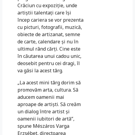
Crăciun cu expoziţie, unde
artiştii talentaţi care îşi
încep cariera se vor prezenta
cu picturi, fotografii, muzică,
obiecte de artizanat, semne
de carte, calendare şi nu în
ultimul rând cărţi. Cine este
în căutarea unui cadou unic,
deosebit pentru cei dragi, îl
va găsi la acest târg.
„La acest mini târg dorim să
promovăm arta, cultura. Să
aducem oamenii mai
aproape de artişti. Să creăm
un dialog între artist şi
oamenii iubitori de artă”,
spune Mészáros Varga
Erzsébet, directoarea