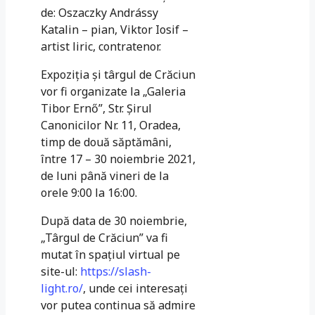
de: Oszaczky Andrássy
Katalin – pian, Viktor Iosif –
artist liric, contratenor.
Expoziţia şi târgul de Crăciun
vor fi organizate la „Galeria
Tibor Ernő”, Str. Şirul
Canonicilor Nr. 11, Oradea,
timp de două săptămâni,
între 17 – 30 noiembrie 2021,
de luni până vineri de la
orele 9:00 la 16:00.
După data de 30 noiembrie,
„Târgul de Crăciun” va fi
mutat în spaţiul virtual pe
site-ul:
https://slash-
light.ro/
, unde cei interesați
vor putea continua să admire