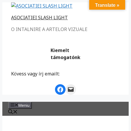
Sari
Translate »
la
ASOCIATIEI SLASH LIGHT
conținut
O INTALNIRE A ARTELOR VIZUALE
Kiemelt
támogatónk
Kövess vagy írj emailt:
Facebook
Mail
Meniu