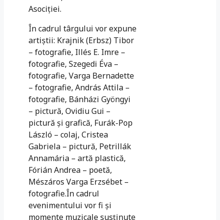
Asociţiei.
În cadrul târgului vor expune
artiștii: Krajnik (Erbsz) Tibor
– fotografie, Illés E. Imre –
fotografie, Szegedi Éva –
fotografie, Varga Bernadette
– fotografie, András Attila –
fotografie, Bánházi Gyöngyi
– pictură, Ovidiu Gui –
pictură şi grafică, Furák-Pop
László – colaj, Cristea
Gabriela – pictură, Petrillák
Annamária – artă plastică,
Fórián Andrea – poetă,
Mészáros Varga Erzsébet –
fotografie.În cadrul
evenimentului vor fi și
momente muzicale susținute