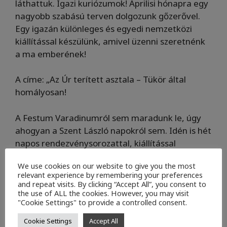
láthattuk. Igazi kuriózumok! Áprilisi hónapra egy
nagyobb szabású terven dolgozunk gőzerővel.
Egy igazán különleges és egyedi nemzetközi
kiállítással készülünk, amivel üzenni szeretnénk
a ma emberének!
A címe: „Az Úr terített asztala – Tükör által
homályosan!
A Festum Varadinumról sem maradunk le, úgy
ahogyan a Szent László napokról sem. Idén is hét
napos rendezvénysorozattal, kiállítással
készülünk. Lesz még operett, és jótékonysági
We use cookies on our website to give you the most
koncert is. Év végén pedig újra lesz karácsonyi
relevant experience by remembering your preferences
művészeti vásár. Remélem sikerült felkelteni az
and repeat visits. By clicking “Accept All”, you consent to
érdeklődésüket. Mindenkit szeretettel várunk!
the use of ALL the cookies. However, you may visit
"Cookie Settings" to provide a controlled consent.
További információért kövesse Facbook
Cookie Settings
Accept All