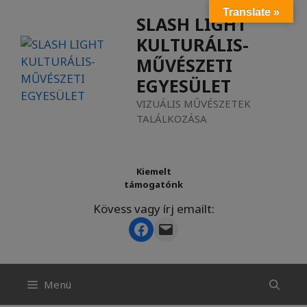
Kilépés
Translate »
SLASH LIGHT
a
KULTURÁLIS-
tartalomba
MŰVÉSZETI
EGYESÜLET
VIZUÁLIS MŰVÉSZETEK
TALÁLKOZÁSA
Kiemelt
támogatónk
Kövess vagy írj emailt:
Facebook
Mail
Menü