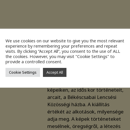
We use cookies on our website to give you the most relevant
experience by remembering your preferences and repeat
visits. By clicking “Accept All”, you consent to the use of ALL
the cookies. However, you may visit "Cookie Settings" to
provide a controlled consent.
Cookie Settings
Accept All
„Nagyváradi fotóstársak áthozták
képeiken, az idős kor történeteit,
arcait, a Békéscsabai Lencsési
Közösségi házba. A kiállítás
értékét az alkotások, milyensége
adja meg. A képek történeteket
mesélnek, öregségről, a létezés