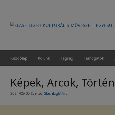
Kilépés
a
tartalomba
Kezdőlap
Rólunk
Tagság
Támogatók
Képek, Arcok, Törté
2024-05-05
Szerző:
SlashLightArt