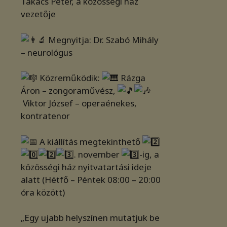
Takács Péter, a közösségi ház
vezetője
Megnyitja: Dr. Szabó Mihály
– neurológus
Közreműködik:
Rázga
Áron – zongoraművész,
Viktor József – operaénekes,
kontratenor
A kiállítás megtekinthető
. november
-ig, a
közösségi ház nyitvatartási ideje
alatt (Hétfő – Péntek 08:00 – 20:00
óra között)
„Egy ujabb helyszínen mutatjuk be