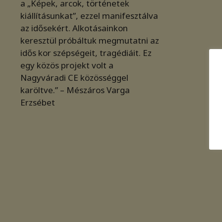
a „Képek, arcok, történetek
kiállításunkat”, ezzel manifesztálva
az idősekért. Alkotásainkon
keresztül próbáltuk megmutatni az
idős kor szépségeit, tragédiáit. Ez
egy közös projekt volt a
Nagyváradi CE közösséggel
karöltve.” – Mészáros Varga
Erzsébet