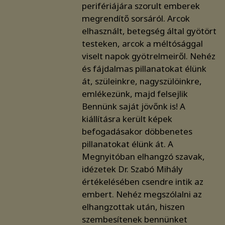
perifériájára szorult emberek
megrendítő sorsáról. Arcok
elhasznált, betegség által gyötört
testeken, arcok a méltósággal
viselt napok gyötrelmeiről. Nehéz
és fájdalmas pillanatokat élünk
át, szüleinkre, nagyszülöinkre,
emlékezünk, majd felsejlik
Bennünk saját jövőnk is! A
kiállításra került képek
befogadásakor döbbenetes
pillanatokat élünk át. A
Megnyitóban elhangzó szavak,
idézetek Dr. Szabó Mihály
értékelésében csendre intik az
embert. Nehéz megszólalni az
elhangzottak után, hiszen
szembesítenek bennünket