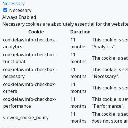
Necessary
Necessary
Always Enabled
Necessary cookies are absolutely essential for the website
Cookie
Duration
cookielawinfo-checkbox-
11
This cookie is s
analytics
months
"Analytics".
cookielawinfo-checkbox-
11
The cookie is set
functional
months
cookielawinfo-checkbox-
11
This cookie is s
necessary
months
"Necessary".
cookielawinfo-checkbox-
11
This cookie is se
others
months
cookielawinfo-checkbox-
11
This cookie is s
performance
months
"Performance".
11
The cookie is se
viewed_cookie_policy
months
does not store a