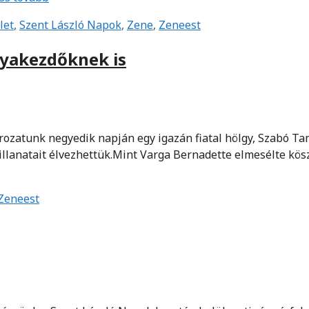
let
,
Szent László Napok
,
Zene
,
Zeneest
ályakezdőknek is
rozatunk negyedik napján egy igazán fiatal hölgy, Szabó T
llanatait élvezhettük.Mint Varga Bernadette elmesélte kös
Zeneest