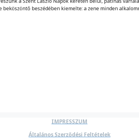
részünk a Szent László Napok keretén belül, patinás várfal
tte beköszöntő beszédében kiemelte: a zene minden alkalo
IMPRESSZUM
Általános Szerződési Feltételek