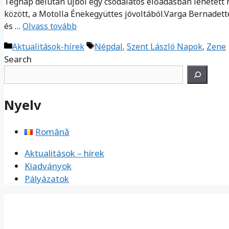
Tegnap délután újból egy csodálatos előadásban lehetett 
között, a Motolla Énekegyüttes jóvoltából.Varga Bernade
és …
Olvass tovább
Kategória
Címkék
Aktualitások-hírek
Népdal
,
Szent László Napok
,
Zene
Search
Nyelv
Română
Aktualitások – hírek
Kiadványok
Pályázatok