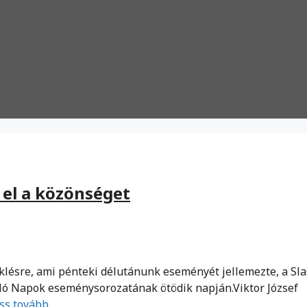
 el a közönséget
klésre, ami pénteki délutánunk eseményét jellemezte, a Sl
zló Napok eseménysorozatának ötödik napján.Viktor József
ss tovább