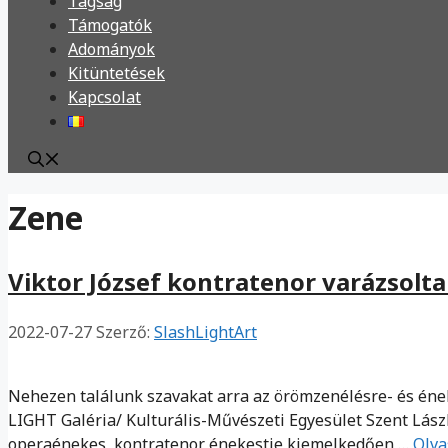
Tagság
Támogatók
Adományok
Kitüntetések
Kapcsolat
Zene
Viktor József kontratenor varázsolta
2022-07-27
Szerző:
SlashLightArt
Nehezen találunk szavakat arra az örömzenélésre- és éne
LIGHT Galéria/ Kulturális-Művészeti Egyesület Szent Lás
operaénekes, kontratenor énekestje kiemelkedően …
Olva