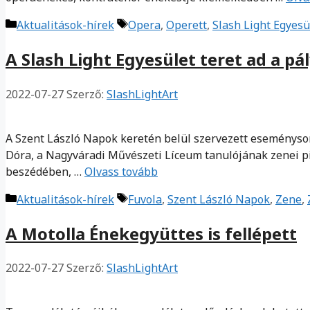
Kategória
Címkék
Aktualitások-hírek
Opera
,
Operett
,
Slash Light Egyesü
A Slash Light Egyesület teret ad a p
2022-07-27
Szerző:
SlashLightArt
A Szent László Napok keretén belül szervezett eseményso
Dóra, a Nagyváradi Művészeti Líceum tanulójának zenei pi
beszédében, …
Olvass tovább
Kategória
Címkék
Aktualitások-hírek
Fuvola
,
Szent László Napok
,
Zene
,
A Motolla Énekegyüttes is fellépett
2022-07-27
Szerző:
SlashLightArt