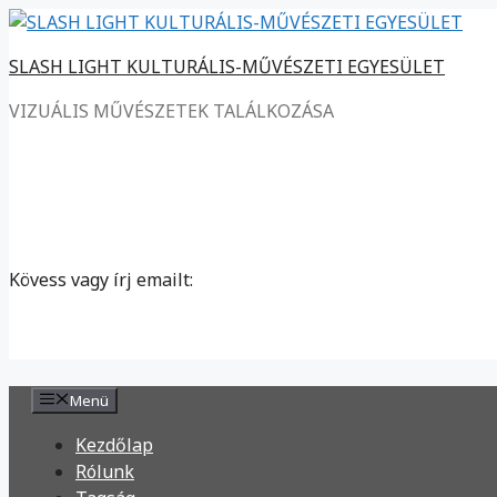
Kilépés
a
SLASH LIGHT KULTURÁLIS-MŰVÉSZETI EGYESÜLET
tartalomba
VIZUÁLIS MŰVÉSZETEK TALÁLKOZÁSA
Kövess vagy írj emailt:
Menü
Kezdőlap
Rólunk